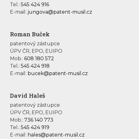
Tel.:
545 424 916
E-mail:
jungova@patent-musil.cz
Roman Buček
patentový zástupce
ÚPV ČR, EPO, EUIPO
Mob.:
608 180 572
Tel.:
545 424 918
E-mail:
bucek@patent-musil.cz
David Haleš
patentový zástupce
ÚPV ČR, EPO, EUIPO
Mob.:
736 140 773
Tel.:
545 424 919
E-mail:
hales@patent-musil.cz