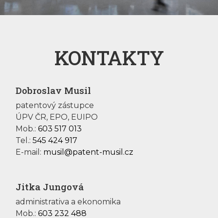
KONTAKTY
Dobroslav Musil
patentový zástupce
ÚPV ČR, EPO, EUIPO
Mob.:
603 517 013
Tel.:
545 424 917
E-mail:
musil@patent-musil.cz
Jitka Jungová
administrativa a ekonomika
Mob.:
603 232 488