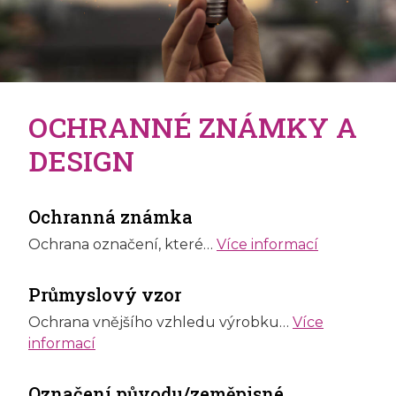
OCHRANNÉ ZNÁMKY A
DESIGN
Ochranná známka
Ochrana označení, které…
Více informací
Průmyslový vzor
Ochrana vnějšího vzhledu výrobku…
Více
informací
Označení původu/zeměpisné