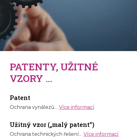
PATENTY, UŽITNÉ
VZORY …
Patent
Ochrana vynálezů…
Více informací
Užitný vzor („malý patent“)
Ochrana technických řešení…
Více informací