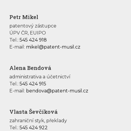
Petr Mikel
patentový zástupce
ÚPV ČR, EUIPO
Tel.:
545 424 918
E-mail:
mikel@patent-musil.cz
Alena Bendová
administrativa a účetnictví
Tel.:
545 424 915
E-mail:
bendova@patent-musil.cz
Vlasta Ševčíková
zahraniční styk, překlady
Tel.:
545 424 922